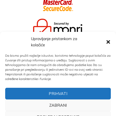
Upravljanje pristankom za
kolačiće
KATEGORIJE
Da bismo pružili najbolje iskustvo, koristimo tehnologije poput kolačića za
čuvanje i/ili pristup informacijama o uređaju. Suglasnost s ovim
tehnologijama će nam omogućiti da obrađujemo podatke kao što su
Blog
ponašanje pri pregledavanju ili jedinstveni ID-ovi na ovoj web stranici.
Nepristanak ili povlačenje suglasnosti može negativno utjecati na
Novo
određene karakteristike i funkcije.
Vina
Vinska bilježnica
PRIHVATI
Vinske priče, savjeti, recepti
ZABRANI
0