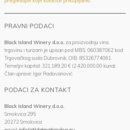
pregledajte koje kolačiče prikupljamo.
PRAVNI PODACI
Black Island Winery d.o.o.
za proizvodnju vina,
trgovinu i turizam je upisan pod MBS: 060387062 kod
Trgovačkog suda Dubrovnik, OIB: 85326774061.
Temeljni kapital: 321.189,20 € (2.420.000,00 kuna).
Član uprave: Igor Radovanović.
PODACI ZA KONTAKT
Black Island Winery d.o.o.
Smokvica 295
20272 Smokvica
email:
info[at]dalmatiandog.eu