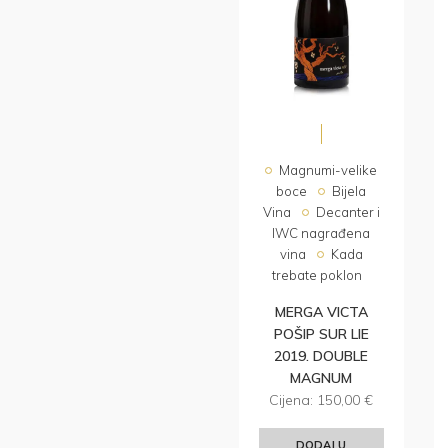
Magnumi-velike
boce
Bijela
Vina
Decanter i
IWC nagrađena
vina
Kada
trebate poklon
MERGA VICTA
POŠIP SUR LIE
2019. DOUBLE
MAGNUM
Cijena:
150,00
€
DODAJ U