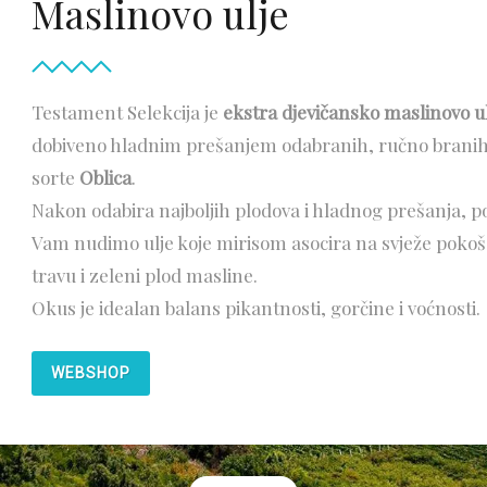
Maslinovo ulje
Testament Selekcija je
ekstra djevičansko maslinovo u
dobiveno hladnim prešanjem odabranih, ručno branih
sorte
Oblica
.
Nakon odabira najboljih plodova i hladnog prešanja, 
Vam nudimo ulje koje mirisom asocira na svježe poko
travu i zeleni plod masline.
Okus je idealan balans pikantnosti, gorčine i voćnosti.
WEBSHOP