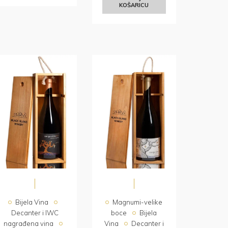
KOŠARICU
Bijela Vina
Magnumi-velike
Decanter i IWC
boce
Bijela
nagrađena vina
Vina
Decanter i