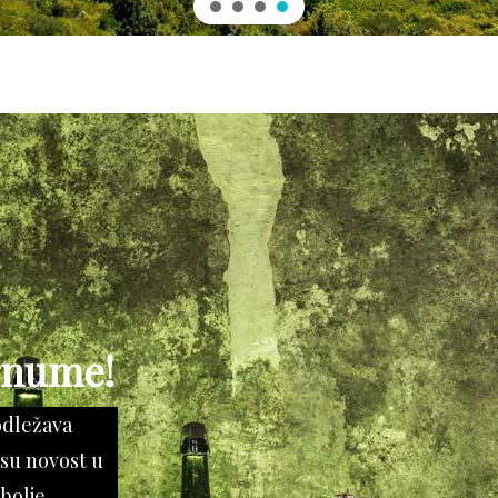
gnume!
odležava
su novost u
 bolje