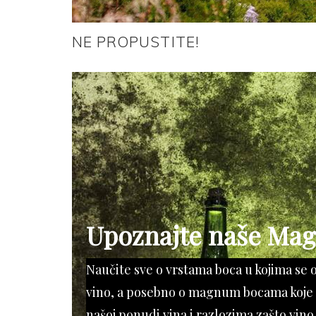
NE PROPUSTITE!
Upoznajte naše Ma
Naučite sve o vrstama boca u kojima se 
vino, a posebno o magnum bocama koje 
našoj ponudi vina i razlozima zašto vino