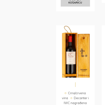
KOŠARICU
Crna/crvena
vina
Decanter i
IWC nagrađena