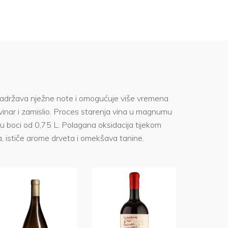
država nježne note i omogućuje više vremena
 vinar i zamislio. Proces starenja vina u magnumu
u boci od 0,75 L. Polagana oksidacija tijekom
a, ističe arome drveta i omekšava tanine.