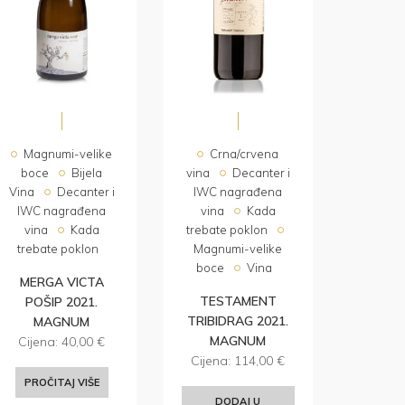
Magnumi-velike
Crna/crvena
boce
Bijela
vina
Decanter i
Vina
Decanter i
IWC nagrađena
IWC nagrađena
vina
Kada
vina
Kada
trebate poklon
trebate poklon
Magnumi-velike
boce
Vina
MERGA VICTA
TESTAMENT
POŠIP 2021.
TRIBIDRAG 2021.
MAGNUM
MAGNUM
Cijena:
40,00
€
Cijena:
114,00
€
PROČITAJ VIŠE
DODAJ U