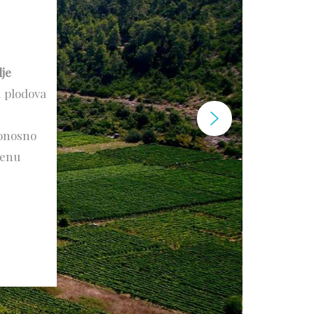
lje
 plodova
ponosno
šenu