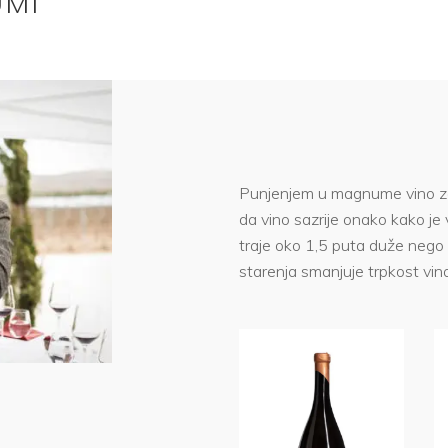
UMI
Punjenjem u magnume vino za
da vino sazrije onako kako je
traje oko 1,5 puta duže nego 
starenja smanjuje trpkost vin