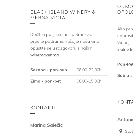
ODMOR
BLACK ISLAND WINERY &
OPOL
MERGA VICTA
Ako prol
Dođite i posjetite nas u Smokvici -
napravi
prođite podrume, kušajte naša vina i
Vinariji
opustite se u razgovoru s našim
zlatne B
winemakerima
Pon-Pet
Sezona - pon-sub
08:00-22:00h
Sub u s
Zima - pon-pet
08:00-15:00h
KONT
KONTAKTI
Antoni
Marina Salečić
Staž