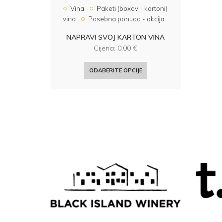
Vina
Paketi (boxovi i kartoni)
vina
Posebna ponuda - akcija
NAPRAVI SVOJ KARTON VINA
Cijena:
0,00
€
ODABERITE OPCIJE