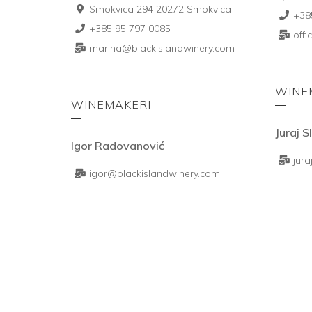
Smokvica 294 20272 Smokvica
+38
+385 95 797 0085
off
marina@blackislandwinery.com
WINE
WINEMAKERI
Juraj S
Igor Radovanović
jur
igor@blackislandwinery.com