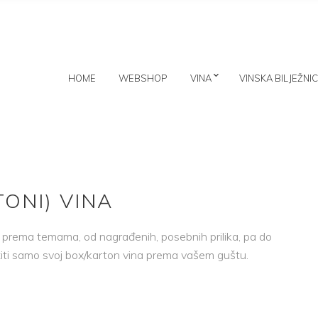
HOME
WEBSHOP
VINA
VINSKA BILJEŽNI
TONI) VINA
i prema temama, od nagrađenih, posebnih prilika, pa do
iti samo svoj box/karton vina prema vašem guštu.