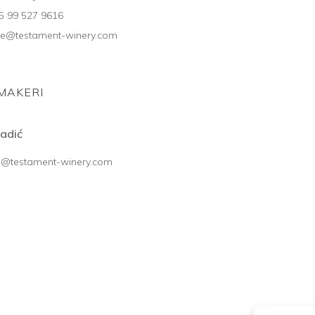
5 99 527 9616
ice@testament-winery.com
MAKERI
ladić
aj@testament-winery.com