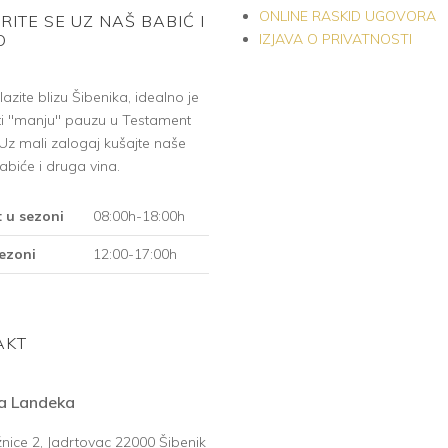
ONLINE RASKID UGOVORA
ITE SE UZ NAŠ BABIĆ I
IZJAVA O PRIVATNOSTI
O
azite blizu Šibenika, idealno je
ti "manju" pauzu u Testament
. Uz mali zalogaj kušajte naše
abiće i druga vina.
 u sezoni
08:00h-18:00h
ezoni
12:00-17:00h
AKT
a Landeka
nice 2, Jadrtovac 22000 Šibenik