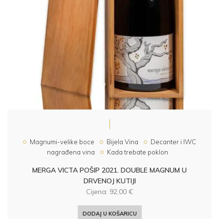
Magnumi-velike boce
Bijela Vina
Decanter i IWC
nagrađena vina
Kada trebate poklon
MERGA VICTA POŠIP 2021. DOUBLE MAGNUM U
DRVENOJ KUTIJI
Cijena:
92,00
€
DODAJ U KOŠARICU