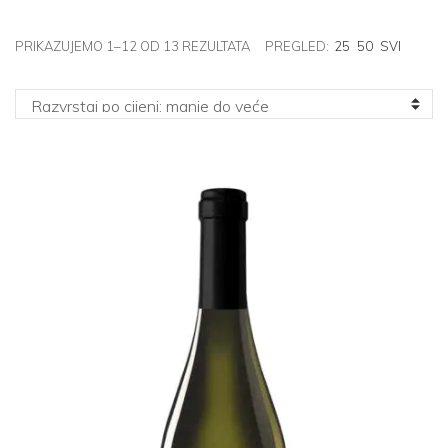
POREDANO
PRIKAZUJEMO 1–12 OD 13 REZULTATA
PREGLED:
25
50
SVI
PO
CIJENI:
OD
NISKE
DO
VISOKE