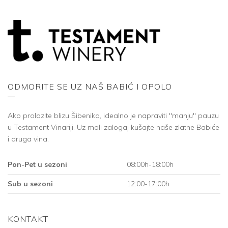
ODMORITE SE UZ NAŠ BABIĆ I OPOLO
Ako prolazite blizu Šibenika, idealno je napraviti "manju" pauzu
u Testament Vinariji. Uz mali zalogaj kušajte naše zlatne Babiće
i druga vina.
Pon-Pet u sezoni
08:00h-18:00h
Sub u sezoni
12:00-17:00h
KONTAKT