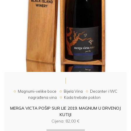
Magnumi-velike boce
Bijela Vina
Decanter i IWC
nagrađena vina
Kada trebate poklon
MERGA VICTA POŠIP SUR LIE 2019. MAGNUM U DRVENOJ
KUTIJI
Cijena:
82,00
€