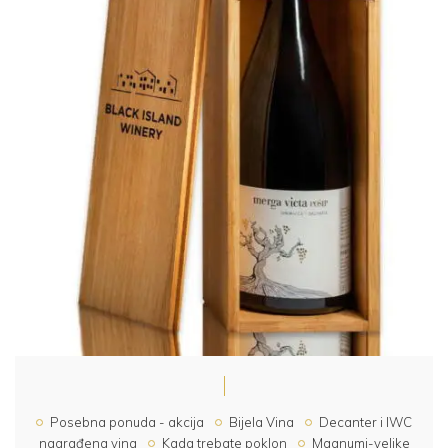
Posebna ponuda - akcija
Bijela Vina
Decanter i IWC
nagrađena vina
Kada trebate poklon
Magnumi-velike