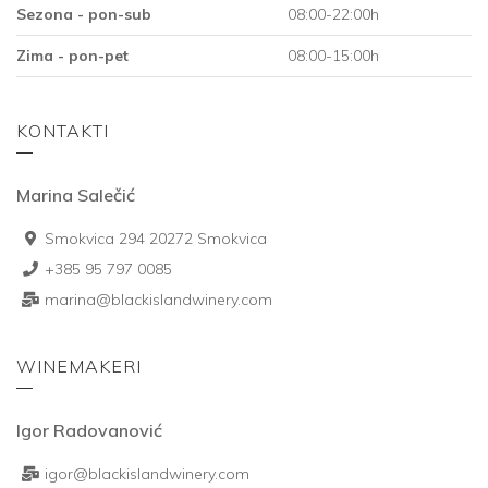
Sezona - pon-sub
08:00-22:00h
Zima - pon-pet
08:00-15:00h
KONTAKTI
Marina Salečić
Smokvica 294 20272 Smokvica
+385 95 797 0085
marina@blackislandwinery.com
WINEMAKERI
Igor Radovanović
igor@blackislandwinery.com