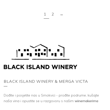
1
2
→
BLACK ISLAND WINERY & MERGA VICTA
Dođite i posjetite nas u Smokvici - prođite podrume, kušajte
naša vina i opustite se u razgovoru s našim
winemakerima