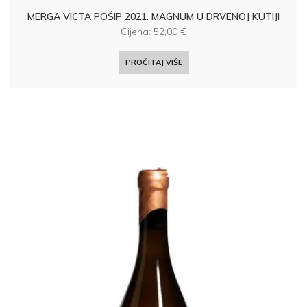
MERGA VICTA POŠIP 2021. MAGNUM U DRVENOJ KUTIJI
Cijena:
52,00
€
PROČITAJ VIŠE