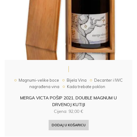
Magnumi-velike boce
Bijela Vina
Decanter i IWC
nagrađena vina
Kada trebate poklon
MERGA VICTA POŠIP 2021. DOUBLE MAGNUM U
DRVENOJ KUTIJI
Cijena:
92,00
€
DODAJ U KOŠARICU