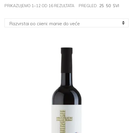
POREDANO
PRIKAZUJEMO 1–12 OD 16 REZULTATA
PREGLED:
25
50
SVI
PO
CIJENI:
OD
NISKE
DO
VISOKE