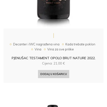
Decanter i IWC nagrađena vina
Kada trebate poklon
Vina
Vina za sve prilike
PJENUŠAC TESTAMENT OPOLO BRUT NATURE 2022.
Cijena:
21,00
€
DODAJ U KOŠARICU