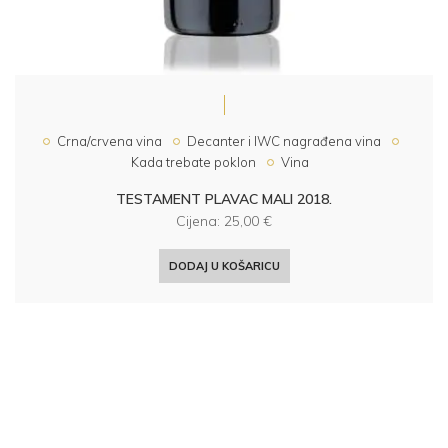
Crna/crvena vina
Decanter i IWC nagrađena vina
Kada trebate poklon
Vina
TESTAMENT PLAVAC MALI 2018.
Cijena:
25,00
€
DODAJ U KOŠARICU