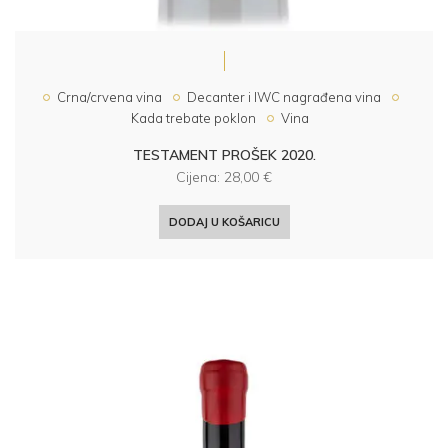
Crna/crvena vina
Decanter i IWC nagrađena vina
Kada trebate poklon
Vina
TESTAMENT PROŠEK 2020.
Cijena:
28,00
€
DODAJ U KOŠARICU