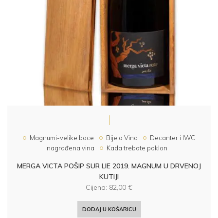
Magnumi-velike boce
Bijela Vina
Decanter i IWC
nagrađena vina
Kada trebate poklon
MERGA VICTA POŠIP SUR LIE 2019. MAGNUM U DRVENOJ
KUTIJI
Cijena:
82,00
€
DODAJ U KOŠARICU