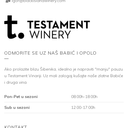
igor@blackislandwinery.com
ODMORITE SE UZ NAŠ BABIĆ I OPOLO
Ako prolazite blizu Šibenika, idealno je napraviti "manju" pauzu
u Testament Vinariji. Uz mali zalogaj kušajte naše zlatne Babiće
i druga vina.
Pon-Pet u sezoni
08:00h-18:00h
Sub u sezoni
12:00-17:00h
KONTAKT