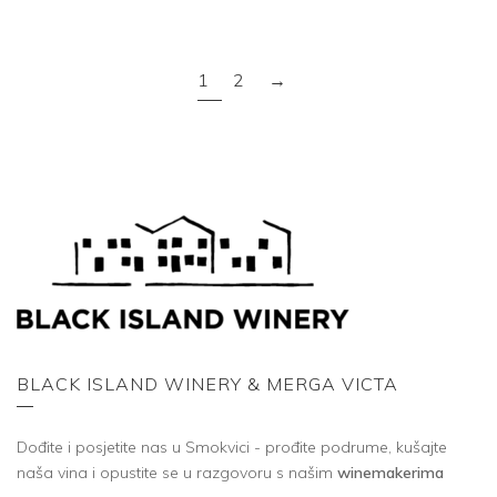
1
2
→
BLACK ISLAND WINERY & MERGA VICTA
Dođite i posjetite nas u Smokvici - prođite podrume, kušajte
naša vina i opustite se u razgovoru s našim
winemakerima