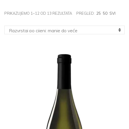
POREDANO
PRIKAZUJEMO 1–12 OD 13 REZULTATA
PREGLED:
25
50
SVI
PO
CIJENI:
OD
NISKE
DO
VISOKE