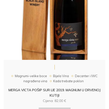
Magnumi-velike boce
Bijela Vina
Decanter i IWC
nagrađena vina
Kada trebate poklon
MERGA VICTA POŠIP SUR LIE 2019. MAGNUM U DRVENOJ
KUTIJI
Cijena:
82,00
€