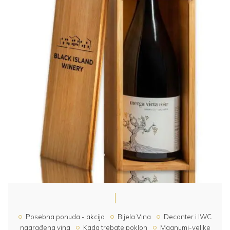
Posebna ponuda - akcija
Bijela Vina
Decanter i IWC
nagrađena vina
Kada trebate poklon
Magnumi-velike