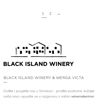
1
2
→
BLACK ISLAND WINERY & MERGA VICTA
Dođite i posjetite nas u Smokvici - prođite podrume, kušajte
naša vina i opustite se u razgovoru s našim
winemakerima