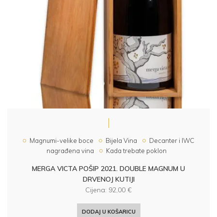
Magnumi-velike boce
Bijela Vina
Decanter i IWC
nagrađena vina
Kada trebate poklon
MERGA VICTA POŠIP 2021. DOUBLE MAGNUM U
DRVENOJ KUTIJI
Cijena:
92,00
€
DODAJ U KOŠARICU