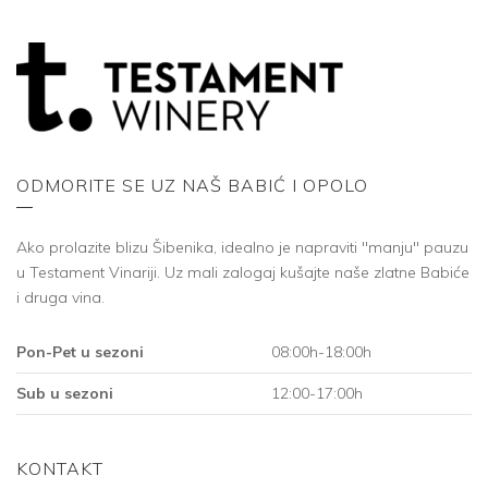
ODMORITE SE UZ NAŠ BABIĆ I OPOLO
Ako prolazite blizu Šibenika, idealno je napraviti "manju" pauzu
u Testament Vinariji. Uz mali zalogaj kušajte naše zlatne Babiće
i druga vina.
Pon-Pet u sezoni
08:00h-18:00h
Sub u sezoni
12:00-17:00h
KONTAKT