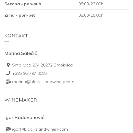
Sezona - pon-sub
08:00-22:00h
Zima - pon-pet
08:00-15:00h
KONTAKTI
Marina Salečić
Smokvica 294 20272 Smokvica
+385 95 797 0085
marina@blackislandwinery.com
WINEMAKERI
Igor Radovanović
igor@blackislandwinery.com